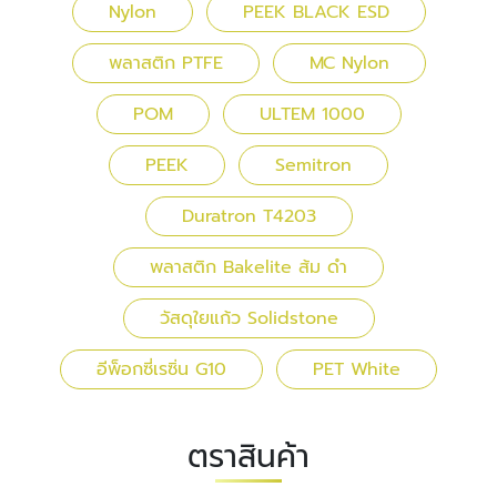
Nylon
PEEK BLACK ESD
พลาสติก PTFE
MC Nylon
POM
ULTEM 1000
PEEK
Semitron
Duratron T4203
พลาสติก Bakelite ส้ม ดำ
วัสดุใยแก้ว Solidstone
อีพ็อกซี่เรซิ่น G10
PET White
ตราสินค้า