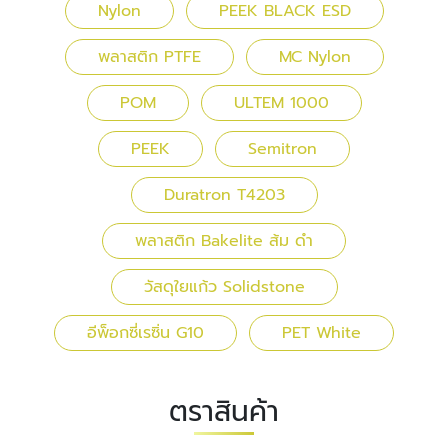
Nylon
PEEK BLACK ESD
พลาสติก PTFE
MC Nylon
POM
ULTEM 1000
PEEK
Semitron
Duratron T4203
พลาสติก Bakelite ส้ม ดำ
วัสดุใยแก้ว Solidstone
อีพ็อกซี่เรซิ่น G10
PET White
ตราสินค้า