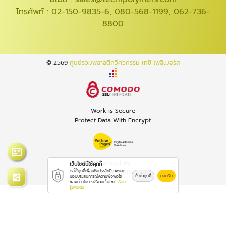
โทรศัพท์ :
02-150-9835-6
,
080-568-1199
,
062-736-
8800
© 2569
ศูนย์รวมพลาสติกวิศวกรรม เทชิ โพลิเมอร์ส
Work is Secure
Protect Data With Encrypt
Powered By
เว็บไซต์นี้ใช้คุกกี้
Thailand YellowPages
เราใช้คุกกี้เพื่อเพิ่มประสิทธิภาพและ
ตั้งค่าคุกกี้
ยอมรับ
มอบประสบการณ์ความพึงพอใจ
ของท่านในการใช้งานเว็บไซต์
เรียน
รู้เพิ่มเติม