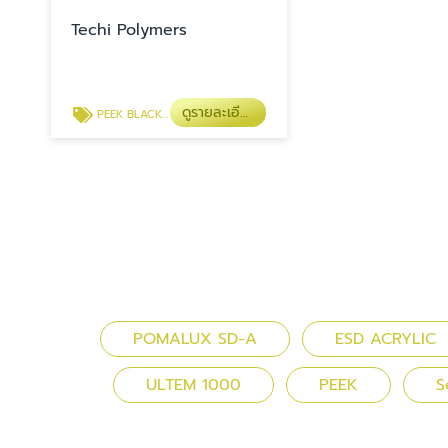
Techi Polymers
ดูรายละเอียด
PEEK BLACK ESD
POMALUX SD-A
ESD ACRYLIC
ULTEM 1000
PEEK
S