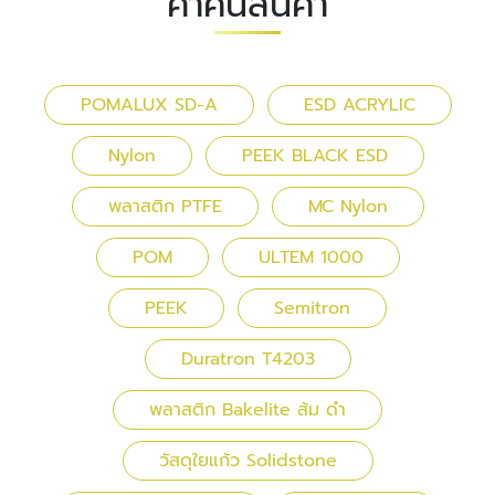
คำค้นสินค้า
POMALUX SD-A
ESD ACRYLIC
Nylon
PEEK BLACK ESD
พลาสติก PTFE
MC Nylon
POM
ULTEM 1000
PEEK
Semitron
Duratron T4203
พลาสติก Bakelite ส้ม ดำ
วัสดุใยแก้ว Solidstone