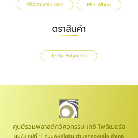
อีพ็อกซี่เรซิ่น G10
PET White
ตราสินค้า
Techi Polymers
ศูนย์รวมพลาสติกวิศวกรรม เทชิ โพลิเมอร์ส
80/3 หมู่ที่ 11 ถนนพหลโยธิน ตำบลคลองหนึ่ง อำเภอ