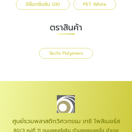
อีพ็อกซี่เรซิ่น G10
PET White
ตราสินค้า
Techi Polymers
ศูนย์รวมพลาสติกวิศวกรรม เทชิ โพลิเมอร์ส
80/3 หมู่ที่ 11 ถนนพหลโยธิน ตำบลคลองหนึ่ง อำเภอ