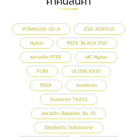
คำค้นสินค้า
POMALUX SD-A
ESD ACRYLIC
Nylon
PEEK BLACK ESD
พลาสติก PTFE
MC Nylon
POM
ULTEM 1000
PEEK
Semitron
Duratron T4203
พลาสติก Bakelite ส้ม ดำ
วัสดุใยแก้ว Solidstone