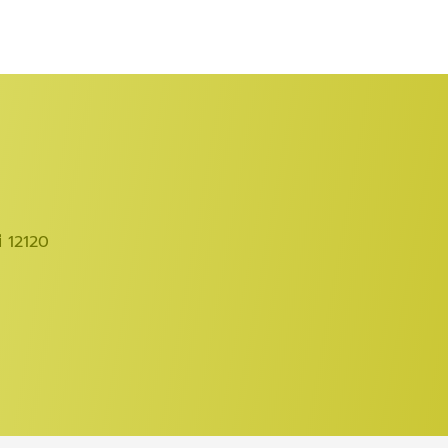
ี 12120